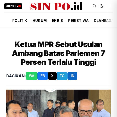
SIN PO TV
POLITIK
HUKUM
EKBIS
PERISTIWA
OLAHRAGA
Ketua MPR Sebut Usulan
Ambang Batas Parlemen 7
Persen Terlalu Tinggi
BAGIKAN:
WA
FB
X
TG
IN