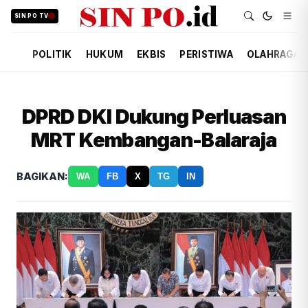
SIN PO TV
POLITIK
HUKUM
EKBIS
PERISTIWA
OLAHRAGA
DPRD DKI Dukung Perluasan
MRT Kembangan-Balaraja
BAGIKAN:
WA
FB
X
TG
IN