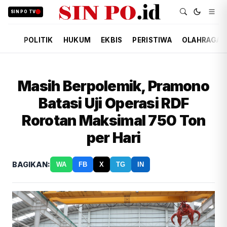
SIN PO TV
POLITIK
HUKUM
EKBIS
PERISTIWA
OLAHRAGA
Masih Berpolemik, Pramono
Batasi Uji Operasi RDF
Rorotan Maksimal 750 Ton
per Hari
BAGIKAN:
WA
FB
X
TG
IN