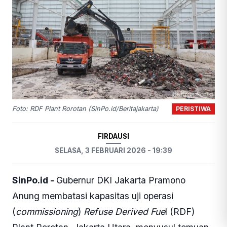
PERISTIWA
Foto: RDF Plant Rorotan (SinPo.id/Beritajakarta)
FIRDAUSI
SELASA, 3 FEBRUARI 2026 - 19:39
SinPo.id -
Gubernur DKI Jakarta Pramono
Anung membatasi kapasitas uji operasi
(
commissioning
)
Refuse Derived Fue
l (RDF)