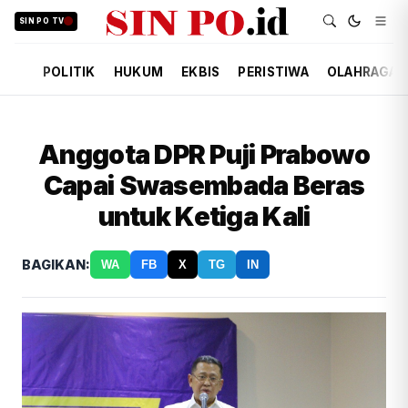
SIN PO TV
POLITIK
HUKUM
EKBIS
PERISTIWA
OLAHRAGA
Anggota DPR Puji Prabowo
Capai Swasembada Beras
untuk Ketiga Kali
BAGIKAN:
WA
FB
X
TG
IN