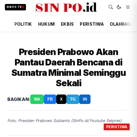
SIN PO TV
POLITIK
HUKUM
EKBIS
PERISTIWA
OLAHRAGA
Presiden Prabowo Akan
Pantau Daerah Bencana di
Sumatra Minimal Seminggu
Sekali
BAGIKAN:
WA
FB
X
TG
IN
Foto: Presiden Prabowo Subianto (SinPo.id/Youtube Setpres)
PERISTIWA