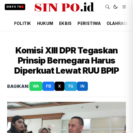
SIN PO TV
POLITIK
HUKUM
EKBIS
PERISTIWA
OLAHRAGA
Komisi XIII DPR Tegaskan
Prinsip Bernegara Harus
Diperkuat Lewat RUU BPIP
BAGIKAN:
WA
FB
X
TG
IN