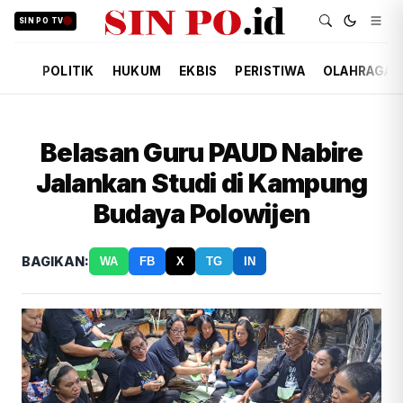
SIN PO TV
POLITIK
HUKUM
EKBIS
PERISTIWA
OLAHRAGA
Belasan Guru PAUD Nabire
Jalankan Studi di Kampung
Budaya Polowijen
BAGIKAN:
WA
FB
X
TG
IN