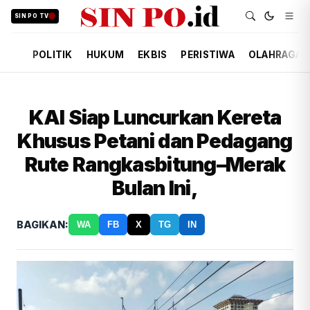
SIN PO TV
POLITIK
HUKUM
EKBIS
PERISTIWA
OLAHRAGA
KAI Siap Luncurkan Kereta
Khusus Petani dan Pedagang
Rute Rangkasbitung–Merak
Bulan Ini,
BAGIKAN:
WA
FB
X
TG
IN