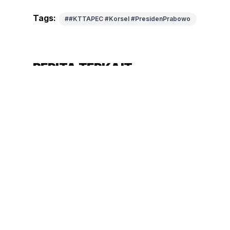
Tags:
##KTTAPEC #Korsel #PresidenPrabowo
BERITA TERKAIT
AGUS
2 JAM YANG LAL
Kepala BGN Minta Maaf
atas Kasus Keracunan
MBG di Sejumlah Daerah
Jelang HUT RI ke-81,Pimpinan MPR Ziarah ke
Makam Bung Hatta
Tinjau Jembatan Teupin Mane, Wapres Tekankan
Pembangunan Infrastruktur Berjalan Tepat Waktu