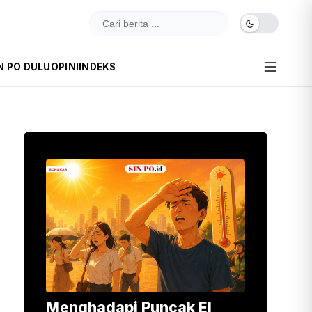
N PO DULU
OPINI
INDEKS
Menghadapi Puncak El