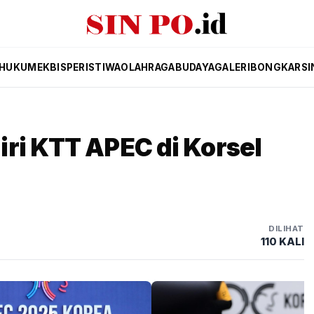
HUKUM
EKBIS
PERISTIWA
OLAHRAGA
BUDAYA
GALERI
BONGKAR
SI
ri KTT APEC di Korsel
DILIHAT
110 KALI