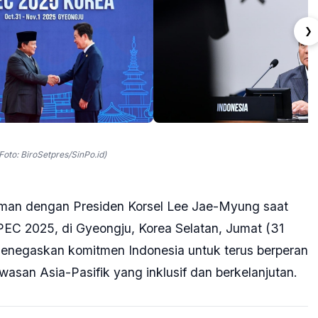
❯
oto: BiroSetpres/SinPo.id)
aman dengan Presiden Korsel Lee Jae-Myung saat
PEC 2025, di Gyeongju, Korea Selatan, Jumat (31
enegaskan komitmen Indonesia untuk terus berperan
asan Asia-Pasifik yang inklusif dan berkelanjutan.