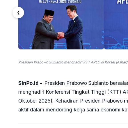
❮
Presiden Prabowo Subianto menghadiri KTT APEC di Korsel (Ashar/F
SinPo.id -
Presiden Prabowo Subianto bersal
menghadiri Konferensi Tingkat Tinggi (KTT) A
Oktober 2025). Kehadiran Presiden Prabowo m
aktif dalam mendorong kerja sama ekonomi kaw