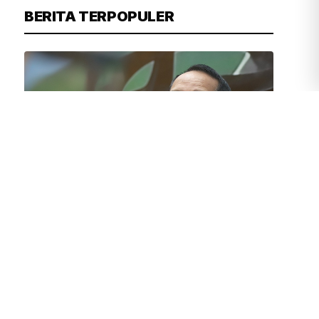
BERITA TERPOPULER
JUVEN MARTUA SITOMPUL
1 JAM YANG LALU
Legislator Golkar Tekankan Subsidi
Pupuk Harus Tepat Sasaran
Pramono: Kepuasan Warga Jadi