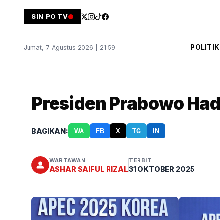
SIN PO TV
POLITIK
Jumat, 7 Agustus 2026 | 21:59
Presiden Prabowo Hadi
BAGIKAN:
WA
FB
X
TG
IN
WARTAWAN
TERBIT
ASHAR SAIFUL RIZAL
31 OKTOBER 2025