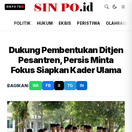
SIN PO TV
POLITIK
HUKUM
EKBIS
PERISTIWA
OLAHRAGA
Dukung Pembentukan Ditjen
Pesantren, Persis Minta
Fokus Siapkan Kader Ulama
BAGIKAN:
WA
FB
X
TG
IN