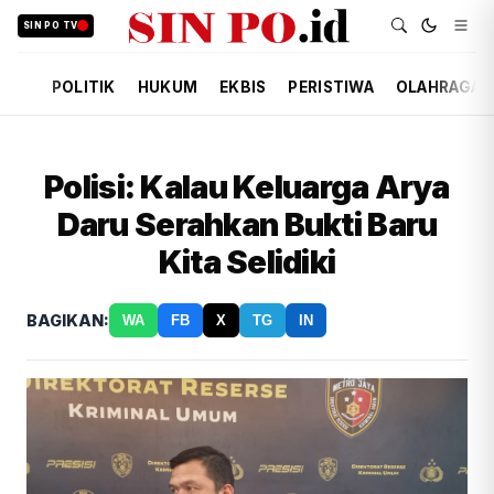
SIN PO TV
POLITIK
HUKUM
EKBIS
PERISTIWA
OLAHRAGA
Polisi: Kalau Keluarga Arya
Daru Serahkan Bukti Baru
Kita Selidiki
BAGIKAN:
WA
FB
X
TG
IN