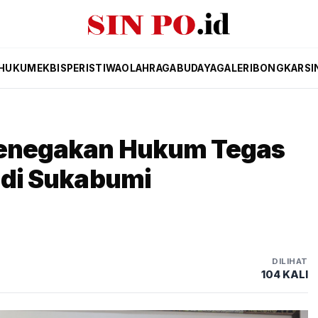
HUKUM
EKBIS
PERISTIWA
OLAHRAGA
BUDAYA
GALERI
BONGKAR
SI
 Penegakan Hukum Tegas
i di Sukabumi
DILIHAT
105 KALI