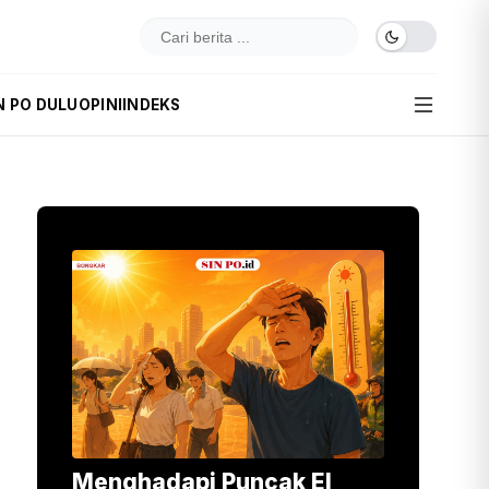
N PO DULU
OPINI
INDEKS
Menghadapi Puncak El