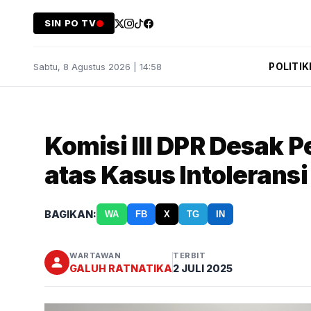
SIN PO TV
POLITIK
Sabtu, 8 Agustus 2026 | 14:58
Komisi III DPR Desak
atas Kasus Intolerans
BAGIKAN:
WA
FB
X
TG
IN
WARTAWAN
TERBIT
GALUH RATNATIKA
2 JULI 2025