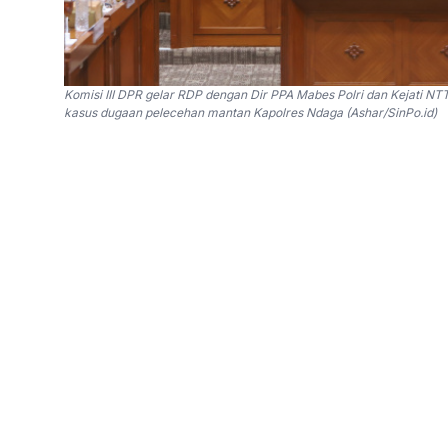
Komisi III DPR gelar RDP dengan Dir PPA Mabes Polri dan Kejati 
kasus dugaan pelecehan mantan Kapolres Ndaga (Ashar/SinPo.id)
SinPo.id -
Komisi III DPR RI berkomitmen unt
diskriminatif dalam setiap kasus intoleransi,
supervisi khusus terhadap kasus-kasus intoler
Hal itu disampaikan oleh anggota Komisi III DP
pembubaran dan pengrusakan rumah singgah ata
sejumlah warga saat sekelompok anak dan rema
“DPR juga akan memantau langsung tindak lanj