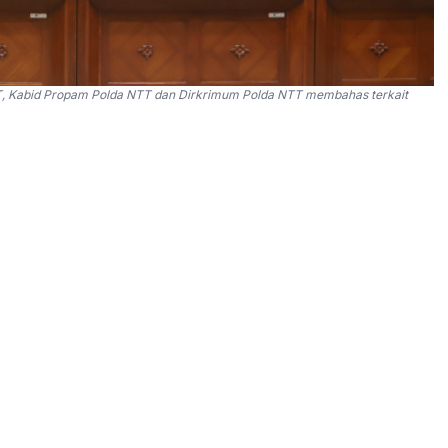
NTT, Kabid Propam Polda NTT dan Dirkrimum Polda NTT membahas terkait
uk mendorong penegakan hukum yang adil dan tidak
 serta mendorong Kapolri dan Jaksa Agung melakukan
ansi berujung pidana.
R RI, Sarifudin Sudding, merespons insiden
u vila di Cidahu, Sukabumi, Jawa Barat, oleh
ja beragama Kristen tengah menjalani retret.
ut aparat terhadap insiden Sukabumi ini dan