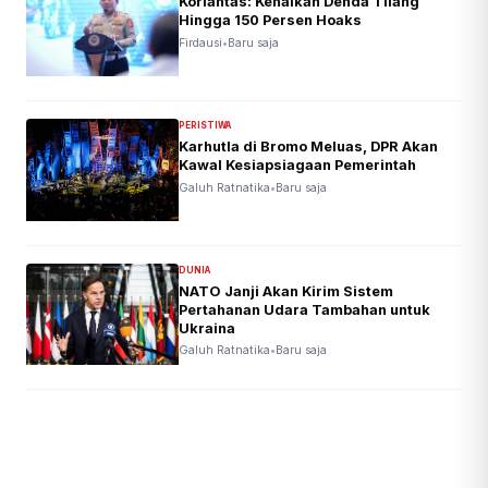
Korlantas: Kenaikan Denda Tilang
Hingga 150 Persen Hoaks
Firdausi
•
Baru saja
PERISTIWA
Karhutla di Bromo Meluas, DPR Akan
Kawal Kesiapsiagaan Pemerintah
Galuh Ratnatika
•
Baru saja
DUNIA
NATO Janji Akan Kirim Sistem
Pertahanan Udara Tambahan untuk
Ukraina
Galuh Ratnatika
•
Baru saja