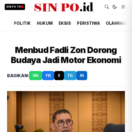
SIN PO TV
POLITIK
HUKUM
EKBIS
PERISTIWA
OLAHRAGA
Menbud Fadli Zon Dorong
Budaya Jadi Motor Ekonomi
BAGIKAN:
WA
FB
X
TG
IN