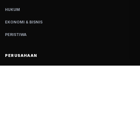
HUKUM
EKONOMI & BISNIS
PERISTIWA
PERUSAHAAN
TENTANG KAMI
REDAKSI
HAK JAWAB
KONTAK KAMI
KEBIJAKAN PRIVASI
PEDOMAN PEMBERITAAN MEDIA SIBER