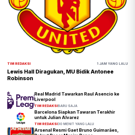
TIM REDAKSI
1 JAM YANG LALU
Lewis Hall Diragukan, MU Bidik Antonee
Robinson
Real Madrid Tawarkan Raul Asencio ke
Liverpool
TIM REDAKSI
BARU SAJA
Barcelona Siapkan Tawaran Terakhir
untuk Julian Alvarez
TIM REDAKSI
30 MENIT YANG LALU
Arsenal Resmi Gaet Bruno Guimarães,