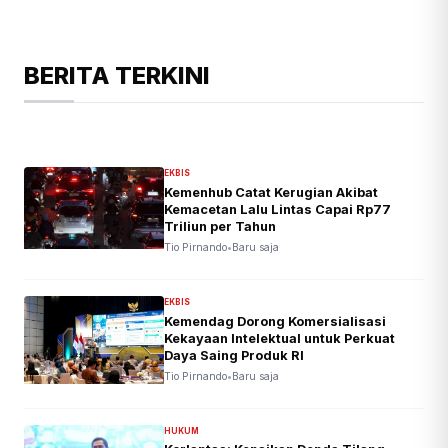
BERITA TERKINI
EKBIS
Kemenhub Catat Kerugian Akibat
Kemacetan Lalu Lintas Capai Rp77
Triliun per Tahun
Tio Pirnando
•
Baru saja
EKBIS
Kemendag Dorong Komersialisasi
Kekayaan Intelektual untuk Perkuat
Daya Saing Produk RI
Tio Pirnando
•
Baru saja
HUKUM