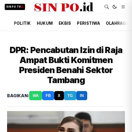
SIN PO TV
POLITIK
HUKUM
EKBIS
PERISTIWA
OLAHRAGA
DPR: Pencabutan Izin di Raja
Ampat Bukti Komitmen
Presiden Benahi Sektor
Tambang
BAGIKAN:
WA
FB
X
TG
IN