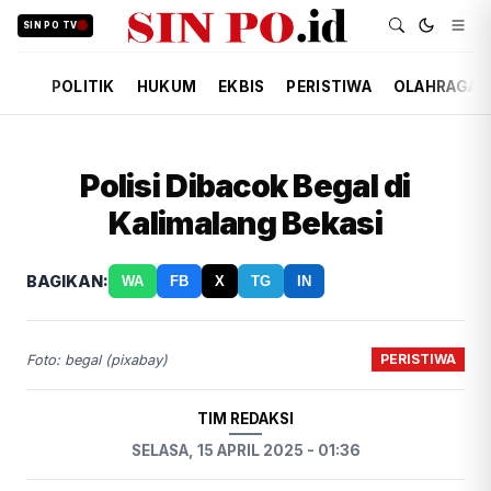
SIN PO TV
POLITIK
HUKUM
EKBIS
PERISTIWA
OLAHRAGA
Polisi Dibacok Begal di
Kalimalang Bekasi
BAGIKAN:
WA
FB
X
TG
IN
PERISTIWA
Foto: begal (pixabay)
TIM REDAKSI
SELASA, 15 APRIL 2025 - 01:36