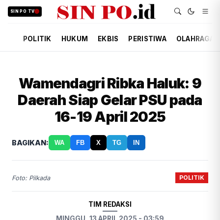
SIN PO TV
POLITIK
HUKUM
EKBIS
PERISTIWA
OLAHRAGA
Wamendagri Ribka Haluk: 9
Daerah Siap Gelar PSU pada
16-19 April 2025
BAGIKAN:
WA
FB
X
TG
IN