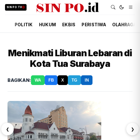
SIN PO TV
POLITIK
HUKUM
EKBIS
PERISTIWA
OLAHRAGA
Menikmati Liburan Lebaran di
Kota Tua Surabaya
BAGIKAN:
WA
FB
X
TG
IN
❮
❯