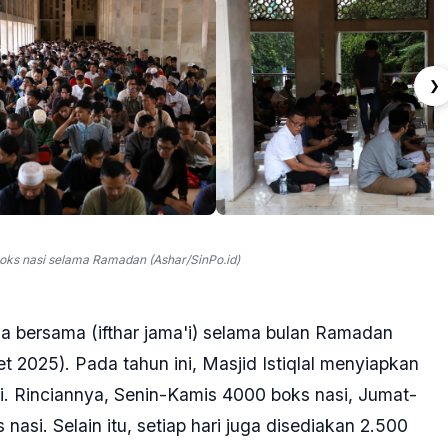
❯
oks nasi selama Ramadan (Ashar/SinPo.id)
sa bersama (ifthar jama'i) selama bulan Ramadan
et 2025). Pada tahun ini, Masjid Istiqlal menyiapkan
i. Rinciannya, Senin-Kamis 4000 boks nasi, Jumat-
asi. Selain itu, setiap hari juga disediakan 2.500