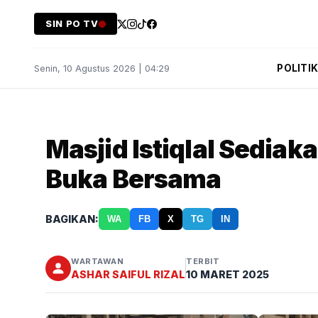
SIN PO TV
POLITI
Senin, 10 Agustus 2026 | 04:29
Masjid Istiqlal Sedia
Buka Bersama
BAGIKAN:
WA
FB
X
TG
IN
WARTAWAN
TERBIT
ASHAR SAIFUL RIZAL
10 MARET 2025