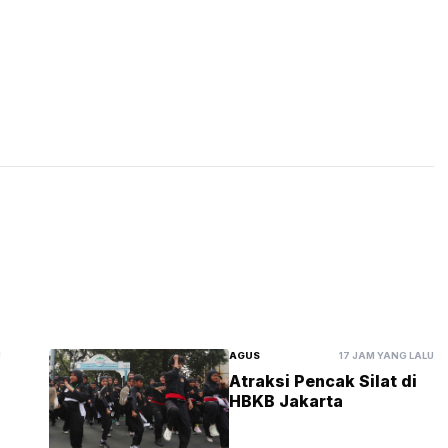
U
AGUS
17 JAM YANG LALU
Atraksi Pencak Silat di
HBKB Jakarta