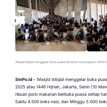
❮
Masjid Istiqlal menggelar buka puasa bersama memyiapkan 4000 b
SinPo.id -
Masjid Istiqlal menggelar buka pua
2025 atau 1446 Hijriah, Jakarta, Senin (10 Mar
ribuan porsi makanan berbuka puasa setiap har
Sabtu 4.500 boks nasi, dan Minggu 5.000 boks n