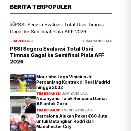
BERITA TERPOPULER
TIM REDAKSI
1 JAM YANG LALU
PSSI Segera Evaluasi Total Usai
Timnas Gagal ke Semifinal Piala AFF
2026
Mourinho Lega Vinicius Jr
Perpanjang Kontrak di Real Madrid
hingga 2032
TIM REDAKSI
3 JAM YANG LALU
Netanyahu Tolak Rencana Damai
AS untuk Gaza
TIM REDAKSI
10 MENIT YANG LALU
Barcelona Ajukan Paket €60 Juta
untuk Datangkan Rodri dari
Manchester City
TIM REDAKSI
7 MENIT YANG LALU
Karhutla Bromo Meluas, Muncul 2