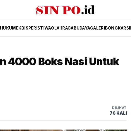
K
HUKUM
EKBIS
PERISTIWA
OLAHRAGA
BUDAYA
GALERI
BONGKAR
S
kan 4000 Boks Nasi Untuk
DILIHAT
76 KALI