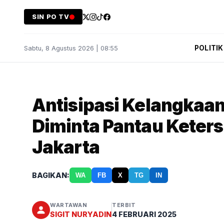
SIN PO TV
POLITIK
Sabtu, 8 Agustus 2026 | 08:55
Antisipasi Kelangkaan
Diminta Pantau Keters
Jakarta
BAGIKAN:
WA
FB
X
TG
IN
WARTAWAN
TERBIT
SIGIT NURYADIN
4 FEBRUARI 2025