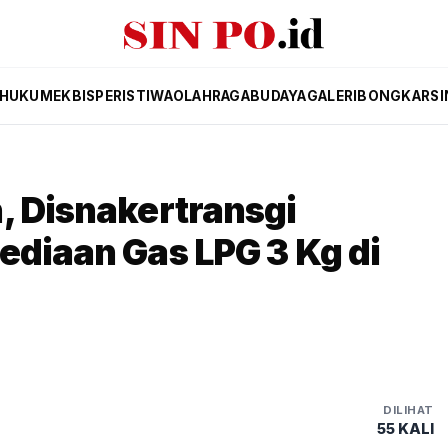
HUKUM
EKBIS
PERISTIWA
OLAHRAGA
BUDAYA
GALERI
BONGKAR
SI
, Disnakertransgi
ediaan Gas LPG 3 Kg di
DILIHAT
55 KALI