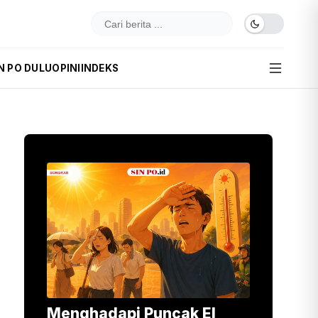
N PO DULU
OPINI
INDEKS
Menghadapi Puncak El