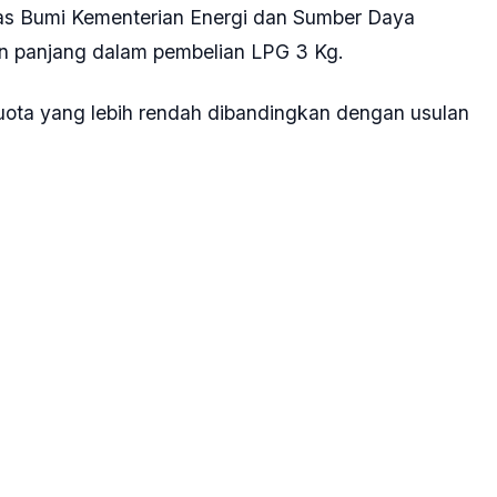
, Teguh Setyabudi, meminta Dinas Tenaga Kerja,
tuk lebih aktif memeriksa ketersediaan gas LPG 3 Kg
elangkaan yang bisa terjadi di Ibu Kota.
indakan preventif agar permasalahan kelangkaan gas
jin turun ke lapangan untuk mengecek, memantau,
n segera, sehingga masalah kelangkaan elpiji bisa