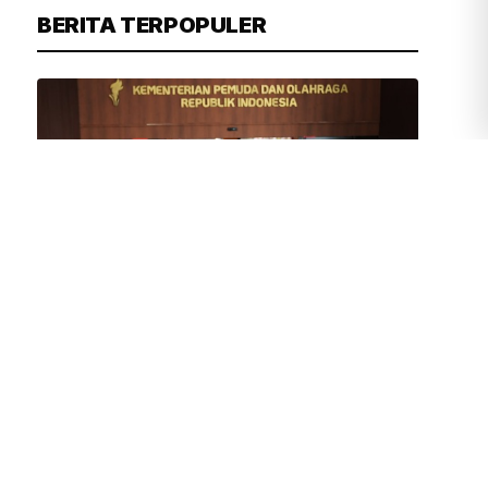
BERITA TERPOPULER
TIM REDAKSI
3 JAM YANG LALU
Erick Thohir Sambut Gembira Makin
Banyak Klub Dunia Gelar Pramusim di
Indonesia
DPRD DKI Sepakat Nama
Perusahaan Pembuang Sampah