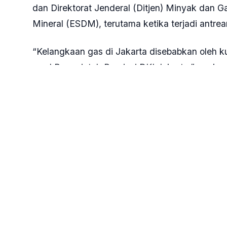
Gas 3 Kg (SinPo.id/Ashar)
SinPo.id -
Penjabat (Pj) Gubernur DKI Jakarta
Transmigrasi, dan Energi (Disnakertransgi) un
di lapangan, menyusul kekhawatiran mengenai k
Menurutnya, langkah ini diperlukan sebagai t
tidak semakin meluas.
“Jangan hanya menunggu laporan saja, tapi ra
dan mengambil langkah-langkah yang diperluka