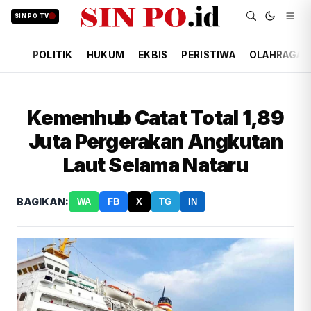
SIN PO TV
POLITIK
HUKUM
EKBIS
PERISTIWA
OLAHRAGA
Kemenhub Catat Total 1,89
Juta Pergerakan Angkutan
Laut Selama Nataru
BAGIKAN:
WA
FB
X
TG
IN