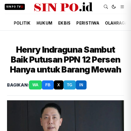
SIN PO TV
POLITIK
HUKUM
EKBIS
PERISTIWA
OLAHRAGA
Henry Indraguna Sambut
Baik Putusan PPN 12 Persen
Hanya untuk Barang Mewah
BAGIKAN:
WA
FB
X
TG
IN