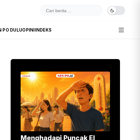
N PO DULU
OPINI
INDEKS
Menghadapi Puncak El