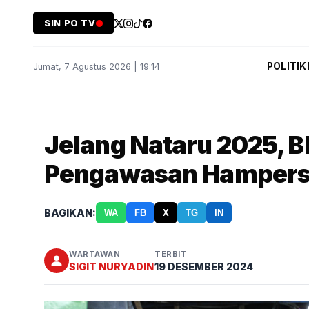
SIN PO TV
POLITIK
Jumat, 7 Agustus 2026 | 19:14
Jelang Nataru 2025, 
Pengawasan Hampers
BAGIKAN:
WA
FB
X
TG
IN
WARTAWAN
TERBIT
SIGIT NURYADIN
19 DESEMBER 2024