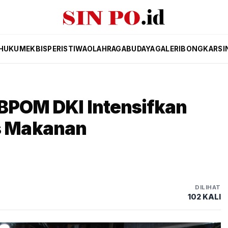
HUKUM
EKBIS
PERISTIWA
OLAHRAGA
BUDAYA
GALERI
BONGKAR
SI
BBPOM DKI Intensifkan
 Makanan
DILIHAT
102 KALI