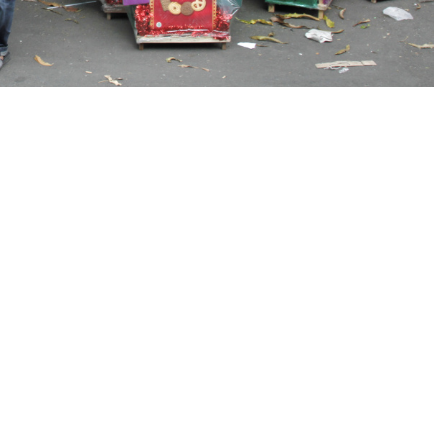
 Makanan (BBPOM) DKI mengintensifkan
kanan menjelang perayaan Hari Raya Natal 2024
, BBPOM DKI mengingatkan pentingnya menjaga
ingat tingginya permintaan selama musim liburan.
wati mengungkapkan, tingginya permintaan terhadap
i dengan potensi peredaran produk yang tidak