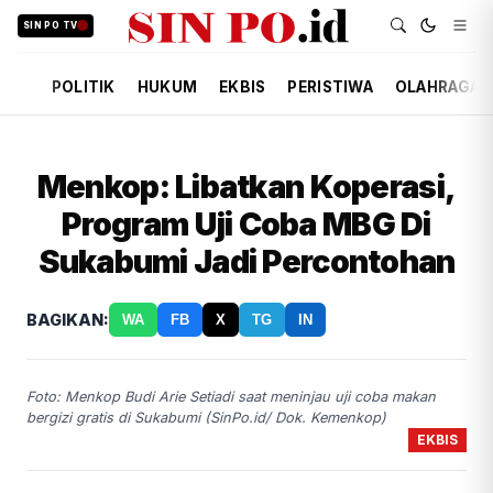
SIN PO TV
POLITIK
HUKUM
EKBIS
PERISTIWA
OLAHRAGA
Menkop: Libatkan Koperasi,
Program Uji Coba MBG Di
Sukabumi Jadi Percontohan
BAGIKAN:
WA
FB
X
TG
IN
Foto: Menkop Budi Arie Setiadi saat meninjau uji coba makan
bergizi gratis di Sukabumi (SinPo.id/ Dok. Kemenkop)
EKBIS