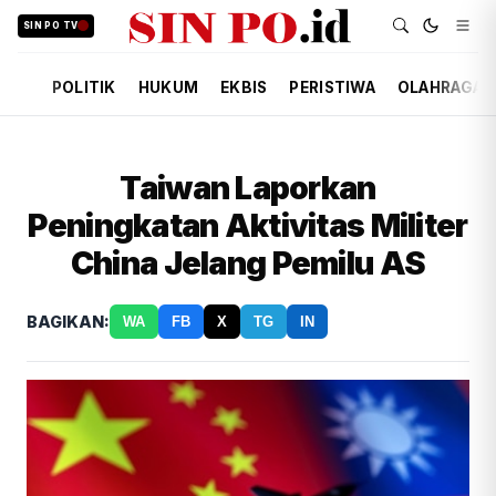
SIN PO TV
POLITIK
HUKUM
EKBIS
PERISTIWA
OLAHRAGA
Taiwan Laporkan
Peningkatan Aktivitas Militer
China Jelang Pemilu AS
BAGIKAN:
WA
FB
X
TG
IN