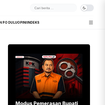
N PO DULU
OPINI
INDEKS
Modus Pemerasan Bupati