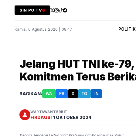
SIN PO TV
POLITIK
Kamis, 6 Agustus 2026 | 08:47
Jelang HUT TNI ke-79, 
Komitmen Terus Berik
BAGIKAN:
WA
FB
X
TG
IN
WARTAWAN
TERBIT
FIRDAUSI
1 OKTOBER 2024
Kapolri Jenderal Listyo Sigit Prabowo (SinPo.id/Humas Polri)