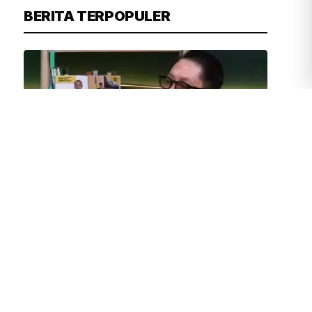
BERITA TERPOPULER
TIM REDAKSI
BARU SAJA
Pakar Hukum Tegaskan Kritik Pasien
terhadap Pelayanan Kesehatan
Dijamin Konstitusi
Peserta Cek Kesehatan Gratis