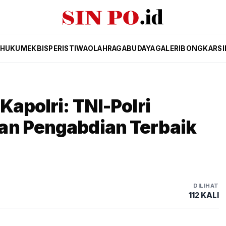
HUKUM
EKBIS
PERISTIWA
OLAHRAGA
BUDAYA
GALERI
BONGKAR
SI
Kapolri: TNI-Polri
an Pengabdian Terbaik
DILIHAT
112 KALI