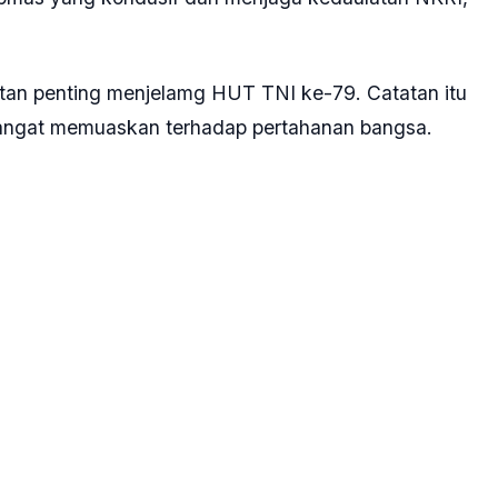
tatan penting menjelamg HUT TNI ke-79. Catatan itu
i sangat memuaskan terhadap pertahanan bangsa.
lri-TNI baru-baru ini adalah tentang pembebasan pilot
lompok kriminal bersenjata (KKB).
nilai, pembebasan Kapten Philip merupakan hasil
ang tergabung dalam Ops Paro dan Damai Cartenz
ia Baru. Terima kasih untuk sinergitas dan soliditas