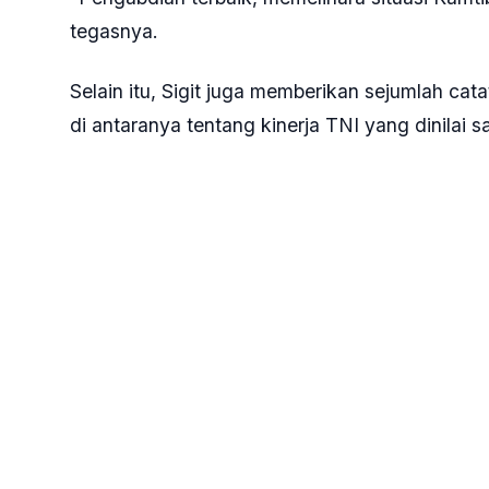
tegasnya.
Selain itu, Sigit juga memberikan sejumlah ca
di antaranya tentang kinerja TNI yang dinila
Salah satu bukti kinerja sinergisitas antara Po
Susi Air, Kapten Philip Mark Mehrtens, dari ke
Orang nomor satu di Korps Bhayangkara itu me
kinerja keras antara TNI dan Polri.
"Selamat kepada seluruh anggota TNI-Polri y
yang telah berhasil menyelamatkan Pilot Seland
TNI-Polri. Bravo TNI-Polri," ujar Sigit.