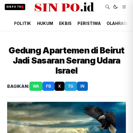
SIN PO TV
POLITIK
HUKUM
EKBIS
PERISTIWA
OLAHRAGA
Gedung Apartemen di Beirut
Jadi Sasaran Serang Udara
Israel
BAGIKAN:
WA
FB
X
TG
IN