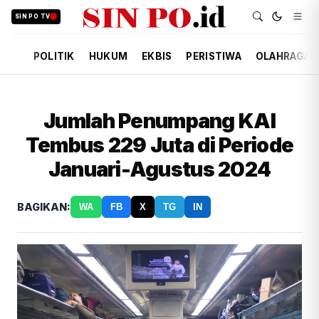
SIN PO TV
POLITIK
HUKUM
EKBIS
PERISTIWA
OLAHRAGA
Jumlah Penumpang KAI
Tembus 229 Juta di Periode
Januari-Agustus 2024
BAGIKAN:
WA
FB
X
TG
IN