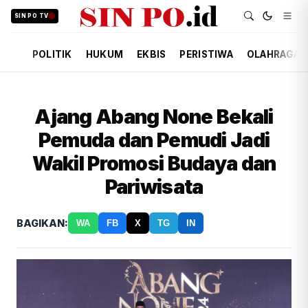
SIN PO TV
POLITIK
HUKUM
EKBIS
PERISTIWA
OLAHRAGA
Ajang Abang None Bekali
Pemuda dan Pemudi Jadi
Wakil Promosi Budaya dan
Pariwisata
BAGIKAN:
WA
FB
X
TG
IN