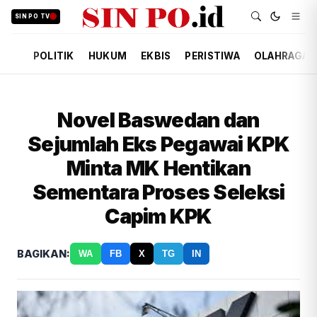
SIN PO TV
POLITIK
HUKUM
EKBIS
PERISTIWA
OLAHRAGA
Novel Baswedan dan
Sejumlah Eks Pegawai KPK
Minta MK Hentikan
Sementara Proses Seleksi
Capim KPK
BAGIKAN:
WA
FB
X
TG
IN