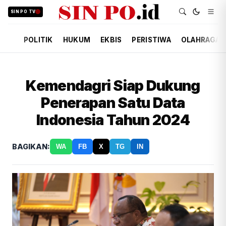
SIN PO TV
POLITIK
HUKUM
EKBIS
PERISTIWA
OLAHRAGA
Kemendagri Siap Dukung
Penerapan Satu Data
Indonesia Tahun 2024
BAGIKAN:
WA
FB
X
TG
IN