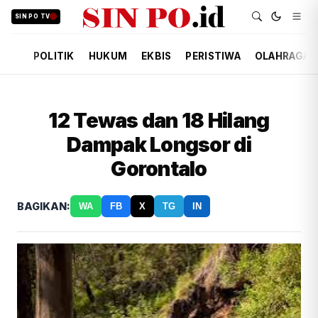
SIN PO TV
POLITIK
HUKUM
EKBIS
PERISTIWA
OLAHRAGA
12 Tewas dan 18 Hilang
Dampak Longsor di
Gorontalo
BAGIKAN:
WA
FB
X
TG
IN