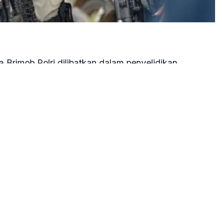
 Brimob Polri dilibatkan dalam penyelidikan
ukti, Klapanunggal, Kabupaten Bogor, Jawa Barat,
tkan Densus? Karena takutnya nanti ada keterkaitan
ogor, AKP Teguh Kumara kepada wartawan, Sabtu, 15
dari potasium chloride. Namun hal ini akan didalami
s 88 dan Sat Gegana.
 Peruntukannya untuk apa, masih didalami sama Densus