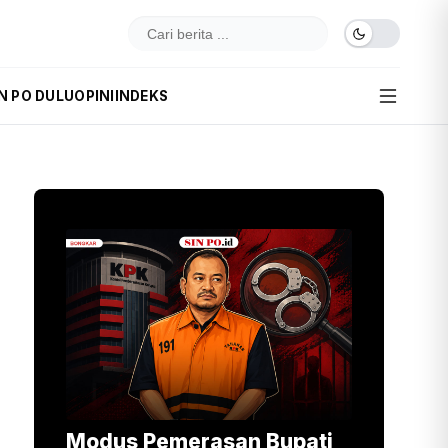
N PO DULU
OPINI
INDEKS
Modus Pemerasan Bupati