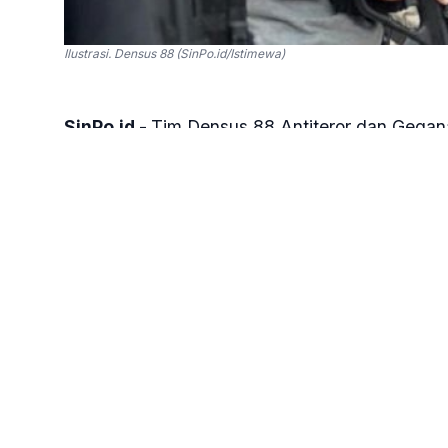
Ilustrasi. Densus 88 (SinPo.id/Istimewa)
SinPo.id -
Tim Densus 88 Antiteror dan Gegana
peristiwa ledakan yang terjadi di Desa Ligarm
Rabu, 12 Juni 2024.
"Kita libatkan Densus 88. Kenapa saya meliba
dengan teroris," kata Kasat Reskrim Polres B
Juni 2024.
Teguh menuturkan, ledakan itu diduga berasal 
peruntukan potasium tersebut oleh tim Densu
"Jadi terjadi ledakan dari potasium chloride.