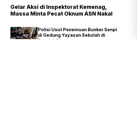
Gelar Aksi di Inspektorat Kemenag,
Massa Minta Pecat Oknum ASN Nakal
Polisi Usut Penemuan Bunker Senpi
di Gedung Yayasan Sekolah di
Pondok Pinang
FIRDAUSI
1 JAM YANG LALU
Presiden Prabowo: Pendidikan
Fondasi Utama Lahirnya Inovasi
dan Riset Nasional
TIM REDAKSI
3 JAM YANG LALU
Pramono Siapkan 1.000 Al-Qur'an
Edisi Khusus Sambut 500 Tahun
Jakarta
SIGIT NURYADIN
37 MENIT YANG LALU
Polisi Diminta Ungkap Pemasok
Senjata di Yayasan Sekolah
Pondok Pinang
JUVEN MARTUA
1 JAM YANG
SITOMPUL
LALU