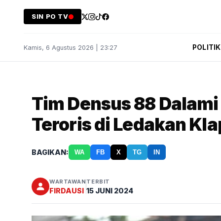
SIN PO TV
POLITIK
Kamis, 6 Agustus 2026 | 23:27
Tim Densus 88 Dalami
Teroris di Ledakan Kl
BAGIKAN:
WA
FB
X
TG
IN
WARTAWAN
TERBIT
FIRDAUSI
15 JUNI 2024