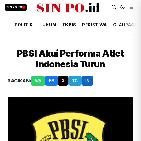
SIN PO TV
POLITIK
HUKUM
EKBIS
PERISTIWA
OLAHRAGA
PBSI Akui Performa Atlet
Indonesia Turun
BAGIKAN:
WA
FB
X
TG
IN