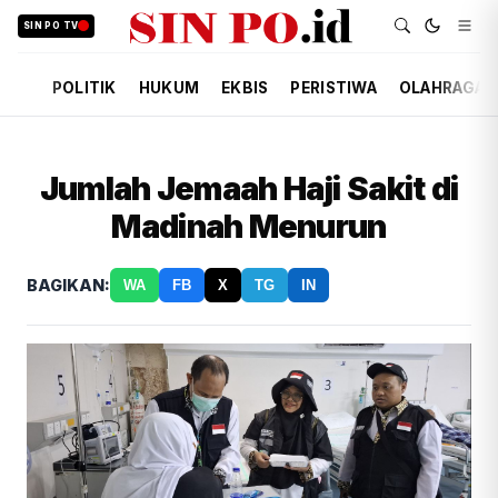
SIN PO TV
POLITIK
HUKUM
EKBIS
PERISTIWA
OLAHRAGA
Jumlah Jemaah Haji Sakit di
Madinah Menurun
BAGIKAN:
WA
FB
X
TG
IN