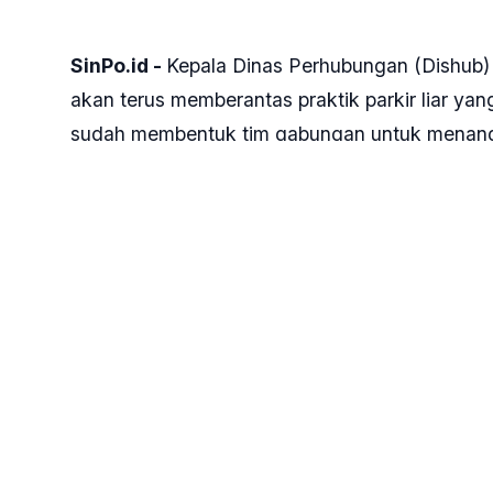
SinPo.id -
Kepala Dinas Perhubungan (Dishub) 
akan terus memberantas praktik parkir liar y
sudah membentuk tim gabungan untuk menanggu
Hal ini sebagai respons terhadap pernyataan 
Ahok yang menyebut, ada oknum pejabat men
setoran dari juru parkir (jukir) liar. Itu sebabny
"Kami tentu sudah membentuk tim gabungan m
keberadaan parkir liar maupun jukir liar," kat
Syafrin memahami bahwa keberadaan parkir li
Untuk itu, Pemprov DKI mengimbau kepada mas
melalui aplikasi Jakarta Kini (JAKI), twitter, f