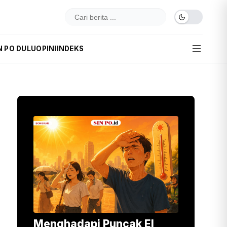
N PO DULU
OPINI
INDEKS
Menghadapi Puncak El