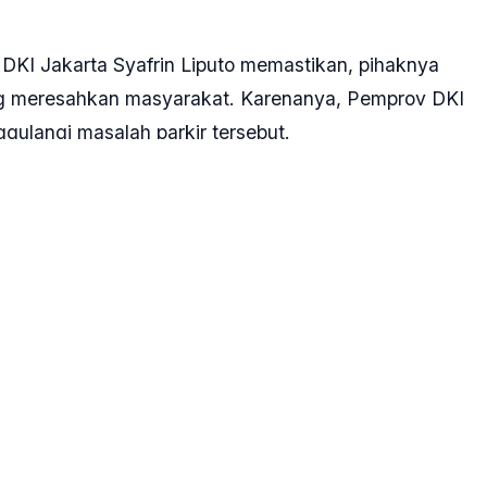
DKI Jakarta Syafrin Liputo memastikan, pihaknya
ang meresahkan masyarakat. Karenanya, Pemprov DKI
langi masalah parkir tersebut.
mantan Gubernur DKI Basuki Tjahaja Purnama alias
dulang keuntungan pribadi dengan memungut
a, jukir liar masih menjamur di Jakarta.
elakukan penertiban secara menyeluruh terhadap
a Syafrin kepada wartawan, Rabu, 22 Mei 2024.
ar memang belum sepenuhnya dapat diberantas.
yarakat agar ikut melaporkan ke media sosial, baik
acebook, instagram, jika menemukan jukir liar, supaya