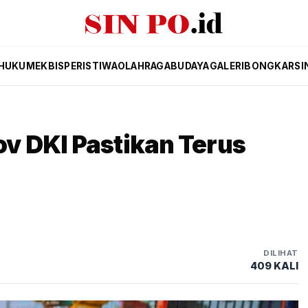
HUKUM
EKBIS
PERISTIWA
OLAHRAGA
BUDAYA
GALERI
BONGKAR
SI
v DKI Pastikan Terus
DILIHAT
409 KALI