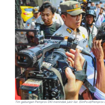
Tim gabungan Pemprov DKI menindak jukir liar. (SinPo.id/Pemprov 