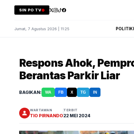
SIN PO TV
POLITIK
Jumat, 7 Agustus 2026 | 11:25
Respons Ahok, Pempro
Berantas Parkir Liar
BAGIKAN:
WA
FB
X
TG
IN
WARTAWAN
TERBIT
TIO PIRNANDO
22 MEI 2024