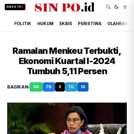
SIN PO TV
POLITIK
HUKUM
EKBIS
PERISTIWA
OLAHRAGA
Ramalan Menkeu Terbukti,
Ekonomi Kuartal I-2024
Tumbuh 5,11 Persen
BAGIKAN:
WA
FB
X
TG
IN