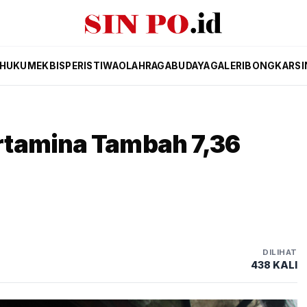
HUKUM
EKBIS
PERISTIWA
OLAHRAGA
BUDAYA
GALERI
BONGKAR
SI
rtamina Tambah 7,36
DILIHAT
438 KALI