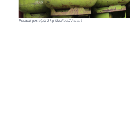
Penjual gas elpiji 3 kg (SinPo.id/ Ashar)
SinPo.id -
PT Pertamina Patra Niaga menamba
metrik ton (MT) atau setara dengan 7,36 juta
masyarakat di tengah euforia Ramadhan dan Idu
"Alokasi LPG 3 Kg diharapkan bisa memenuhi
dengan hati-hati agar bisa tepat sasaran," ujar
Ginting, pada Selasa, 9 April 2024.
Irto menjelaskan, sejak 19 Maret hingga 7 Apr
430.867 MT.