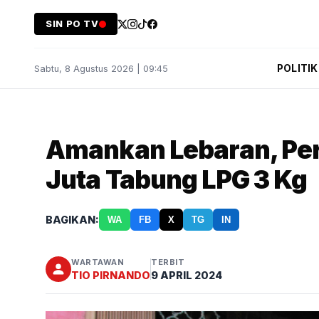
SIN PO TV
POLITIK
Sabtu, 8 Agustus 2026 | 09:45
Amankan Lebaran, Pe
Juta Tabung LPG 3 Kg
BAGIKAN:
WA
FB
X
TG
IN
WARTAWAN
TERBIT
TIO PIRNANDO
9 APRIL 2024