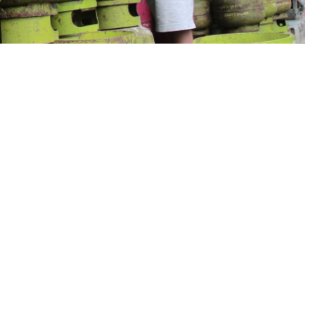
h stok pasokan gas LPG 3 Kg sebanyak 22.087
 tabung untuk mengantisipasi peningkatan kebutuhan
lfitri 1445 H.
 kebutuhan masyarakat. Penambahan juga dilakukan
 Corporate Secretary Pertamina Patra Niaga, Irto
il 2024, kuota untuk LPG 3 Kg sudah mencapai