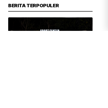
BERITA TERPOPULER
ASHAR SAIFUL RIZAL
1 JAM YANG LALU
Pangkormar Resmikan Sport Center
Brigif 2 Marinir, Perkuat Pembinaan
Prajurit dan Buka Akses Olahraga
untuk Masyarakat