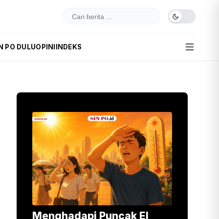
N PO DULU
OPINI
INDEKS
Menghadapi Puncak El