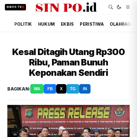
SIN PO TV
POLITIK
HUKUM
EKBIS
PERISTIWA
OLAHRAGA
Kesal Ditagih Utang Rp300
Ribu, Paman Bunuh
Keponakan Sendiri
BAGIKAN:
WA
FB
X
TG
IN