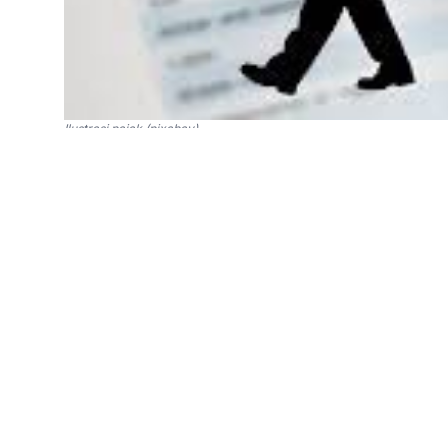
Ilustrasi pajak (pixabay)
SinPo.id -
Pemerintah melalui Direktorat Jen
terus melakukan reformasi kelembagaan, salah
melalui Undang-Undang Nomor 7 Tahun 2021 t
HPP). Salah satu implementasi dari aturan t
(NIK) sebagai Nomor Pokok Wajib Pajak (NPW
“Pemadanan NIK dan NPWP menjadi tugas ber
kita semua dalam melaksanakan ketentuan pera
Bidang Pengawasan Pajak, Nufransa Wira Sa