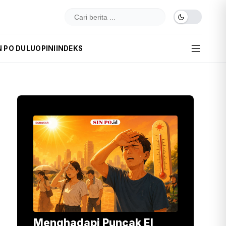
N PO DULU
OPINI
INDEKS
Menghadapi Puncak El