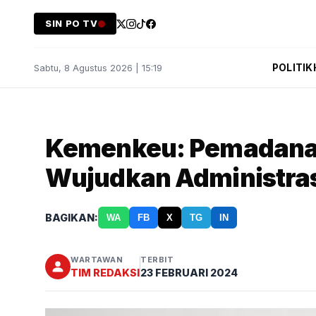
SIN PO TV
POLITIK
Sabtu, 8 Agustus 2026 | 15:19
Kemenkeu: Pemadana
Wujudkan Administras
BAGIKAN:
WA
FB
X
TG
IN
WARTAWAN
TERBIT
TIM REDAKSI
23 FEBRUARI 2024