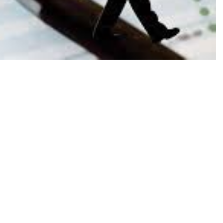
deral Pajak Kementerian Keuangan (DJP Kemenkeu)
 satunya melakukan reformasi di bidang regulasi
entang Harmonisasi Peraturan Perpajakan (UU
ersebut adalah pemadanan Nomor Induk Kependudukan
P).
at, tapi kami berharap ke depan akan memudahkan
turan perpajakan,” ujar Staf Ahli Menteri Keuangan
kti pada Forum Tematik Bakohumas “Penyampaian