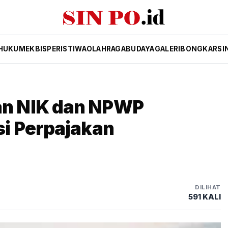
HUKUM
EKBIS
PERISTIWA
OLAHRAGA
BUDAYA
GALERI
BONGKAR
SI
n NIK dan NPWP
i Perpajakan
DILIHAT
592 KALI