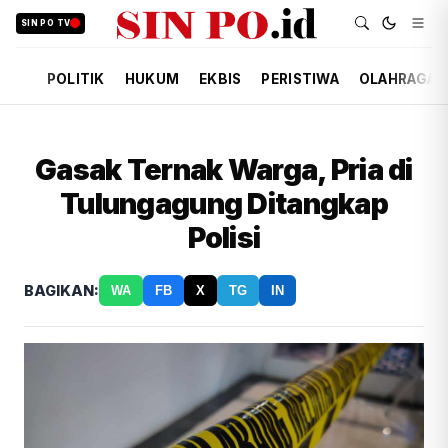
SIN PO TV
POLITIK
HUKUM
EKBIS
PERISTIWA
OLAHRAGA
Gasak Ternak Warga, Pria di
Tulungagung Ditangkap
Polisi
BAGIKAN:
WA
FB
X
TG
IN