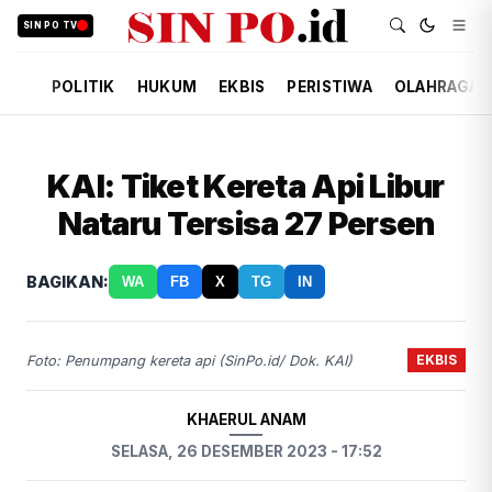
SIN PO TV
POLITIK
HUKUM
EKBIS
PERISTIWA
OLAHRAGA
KAI: Tiket Kereta Api Libur
Nataru Tersisa 27 Persen
BAGIKAN:
WA
FB
X
TG
IN
EKBIS
Foto: Penumpang kereta api (SinPo.id/ Dok. KAI)
KHAERUL ANAM
SELASA, 26 DESEMBER 2023 - 17:52