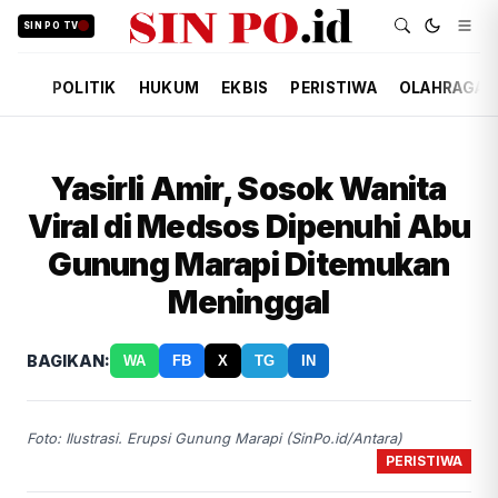
SIN PO TV
POLITIK
HUKUM
EKBIS
PERISTIWA
OLAHRAGA
Yasirli Amir, Sosok Wanita
Viral di Medsos Dipenuhi Abu
Gunung Marapi Ditemukan
Meninggal
BAGIKAN:
WA
FB
X
TG
IN
Foto: Ilustrasi. Erupsi Gunung Marapi (SinPo.id/Antara)
PERISTIWA