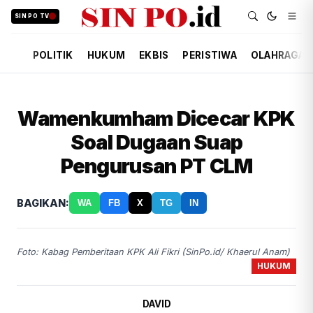
SIN PO TV
POLITIK
HUKUM
EKBIS
PERISTIWA
OLAHRAGA
Wamenkumham Dicecar KPK
Soal Dugaan Suap
Pengurusan PT CLM
BAGIKAN:
WA
FB
X
TG
IN
Foto: Kabag Pemberitaan KPK Ali Fikri (SinPo.id/ Khaerul Anam)
HUKUM
DAVID