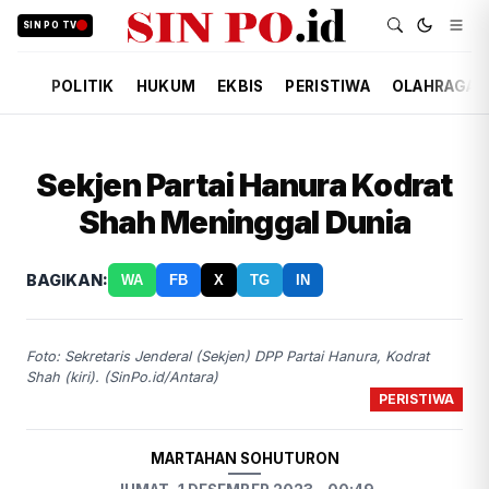
SIN PO TV
POLITIK
HUKUM
EKBIS
PERISTIWA
OLAHRAGA
Sekjen Partai Hanura Kodrat
Shah Meninggal Dunia
BAGIKAN:
WA
FB
X
TG
IN
Foto: Sekretaris Jenderal (Sekjen) DPP Partai Hanura, Kodrat
Shah (kiri). (SinPo.id/Antara)
PERISTIWA
MARTAHAN SOHUTURON