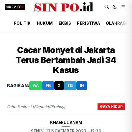
SIN PO TV
POLITIK
HUKUM
EKBIS
PERISTIWA
OLAHRAGA
Cacar Monyet di Jakarta
Terus Bertambah Jadi 34
Kasus
BAGIKAN:
WA
FB
X
TG
IN
GAYA HIDUP
Foto: Ilustrasi (Sinpo.id/Pixabay)
KHAERUL ANAM
SENIN, 13 NOVEMBER 2023 - 12:36