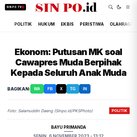
SIN PO TV
POLITIK
HUKUM
EKBIS
PERISTIWA
OLAHRAGA
Ekonom: Putusan MK soal
Cawapres Muda Berpihak
Kepada Seluruh Anak Muda
BAGIKAN:
WA
FB
X
TG
IN
POLITIK
Foto: Salamuddin Daeng (Sinpo.id/PKSPhoto)
BAYU PRIMANDA
SENIN, 6 NOVEMBER 2023 - 13:12