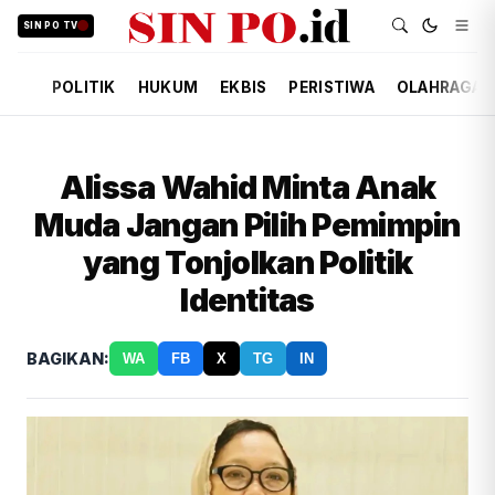
SIN PO TV
POLITIK
HUKUM
EKBIS
PERISTIWA
OLAHRAGA
Alissa Wahid Minta Anak
Muda Jangan Pilih Pemimpin
yang Tonjolkan Politik
Identitas
BAGIKAN:
WA
FB
X
TG
IN