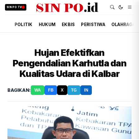
SIN PO TV
POLITIK
HUKUM
EKBIS
PERISTIWA
OLAHRAGA
Hujan Efektifkan
Pengendalian Karhutla dan
Kualitas Udara di Kalbar
BAGIKAN:
WA
FB
X
TG
IN