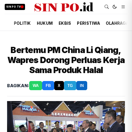
SIN PO TV
POLITIK
HUKUM
EKBIS
PERISTIWA
OLAHRAGA
Bertemu PM China Li Qiang,
Wapres Dorong Perluas Kerja
Sama Produk Halal
BAGIKAN:
WA
FB
X
TG
IN