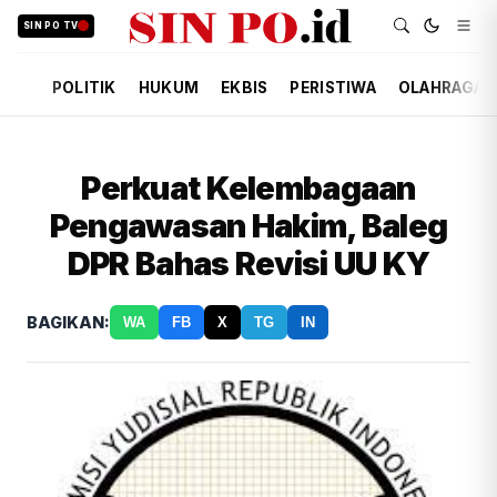
SIN PO TV
POLITIK
HUKUM
EKBIS
PERISTIWA
OLAHRAGA
Perkuat Kelembagaan
Pengawasan Hakim, Baleg
DPR Bahas Revisi UU KY
BAGIKAN:
WA
FB
X
TG
IN